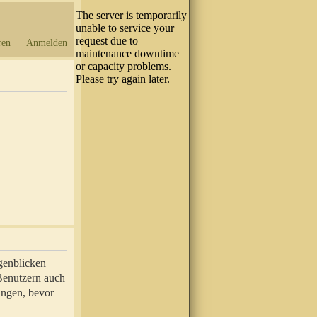
ren
Anmelden
genblicken
 Benutzern auch
ungen, bevor