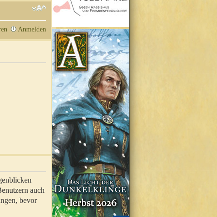
ren
Anmelden
genblicken
 Benutzern auch
ungen, bevor