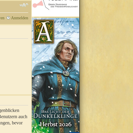
ren
Anmelden
genblicken
 Benutzern auch
ungen, bevor