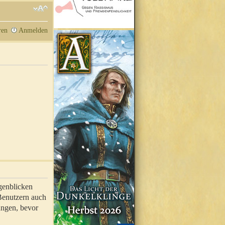
ren
Anmelden
genblicken
 Benutzern auch
ungen, bevor