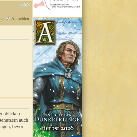
ren
Anmelden
genblicken
 Benutzern auch
ungen, bevor