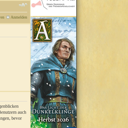
ren
Anmelden
genblicken
 Benutzern auch
ungen, bevor