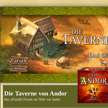
Die Taverne von Andor
Das offizielle Forum zur Welt von Andor