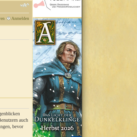
ren
Anmelden
genblicken
 Benutzern auch
ungen, bevor