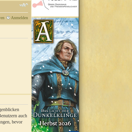
ren
Anmelden
genblicken
 Benutzern auch
ungen, bevor