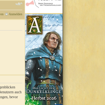
ren
Anmelden
genblicken
 Benutzern auch
ungen, bevor