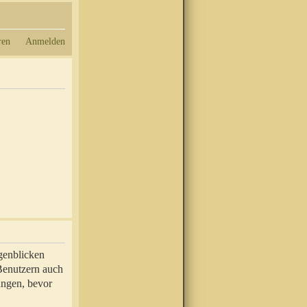
ren
Anmelden
genblicken
 Benutzern auch
ungen, bevor