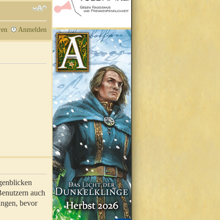
ren
Anmelden
genblicken
 Benutzern auch
ungen, bevor