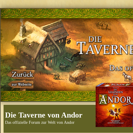
Die Taverne von Andor
Das offizielle Forum zur Welt von Andor