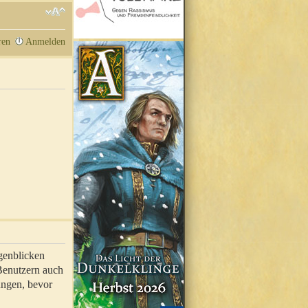
ren
Anmelden
genblicken
 Benutzern auch
ungen, bevor