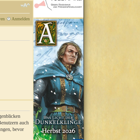
ren
Anmelden
genblicken
 Benutzern auch
ungen, bevor