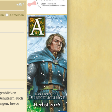
ren
Anmelden
genblicken
 Benutzern auch
ungen, bevor