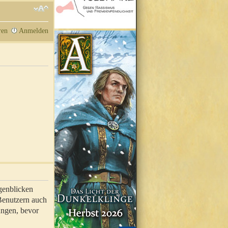
ren
Anmelden
genblicken
 Benutzern auch
ungen, bevor