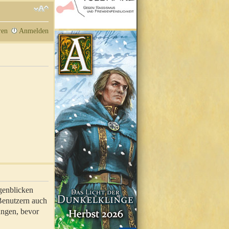
ren
Anmelden
genblicken
 Benutzern auch
ungen, bevor