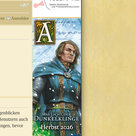
ren
Anmelden
genblicken
 Benutzern auch
ungen, bevor