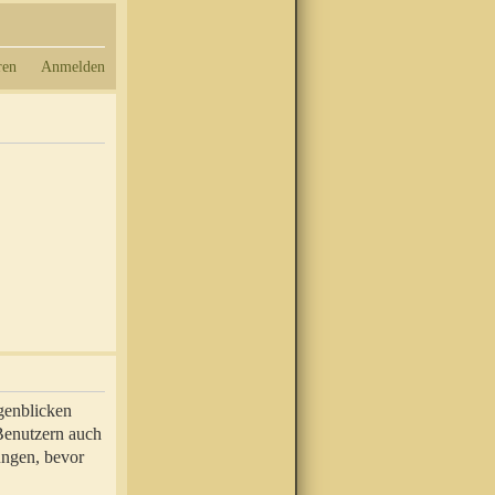
ren
Anmelden
genblicken
 Benutzern auch
ungen, bevor