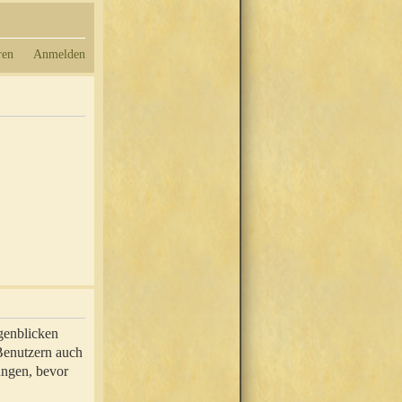
ren
Anmelden
genblicken
 Benutzern auch
ungen, bevor