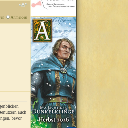
ren
Anmelden
genblicken
 Benutzern auch
ungen, bevor