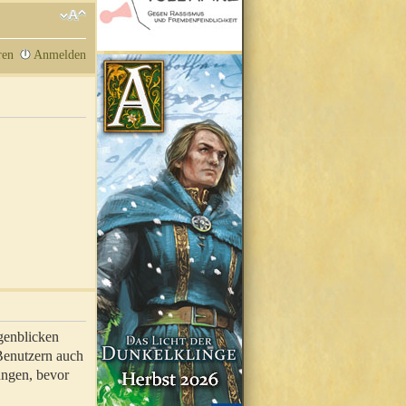
ren
Anmelden
genblicken
 Benutzern auch
ungen, bevor