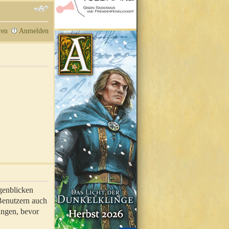
ren
Anmelden
genblicken
 Benutzern auch
ungen, bevor