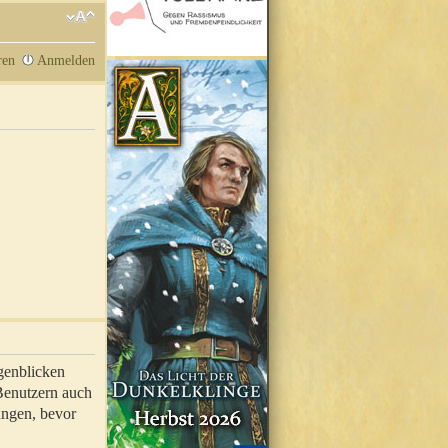
ren
Anmelden
genblicken
 Benutzern auch
ungen, bevor