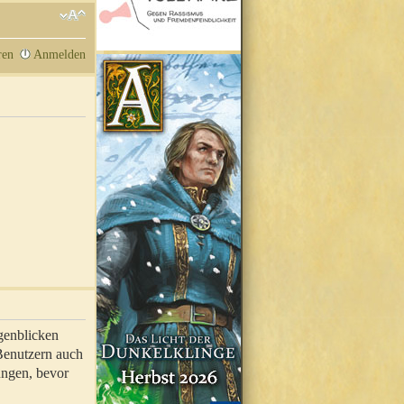
ren
Anmelden
genblicken
 Benutzern auch
ungen, bevor