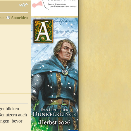
ren
Anmelden
genblicken
 Benutzern auch
ungen, bevor