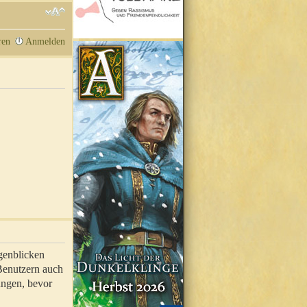
ren
Anmelden
genblicken
 Benutzern auch
ungen, bevor