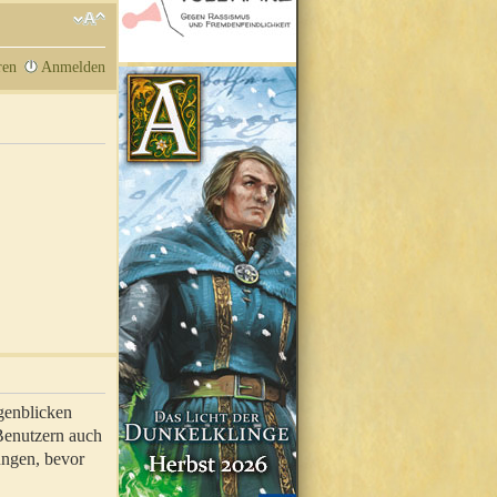
ren
Anmelden
genblicken
 Benutzern auch
ungen, bevor