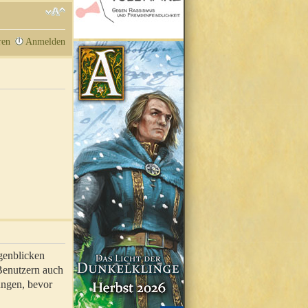
ren
Anmelden
genblicken
 Benutzern auch
ungen, bevor