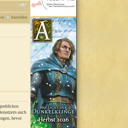
ren
Anmelden
genblicken
 Benutzern auch
ungen, bevor