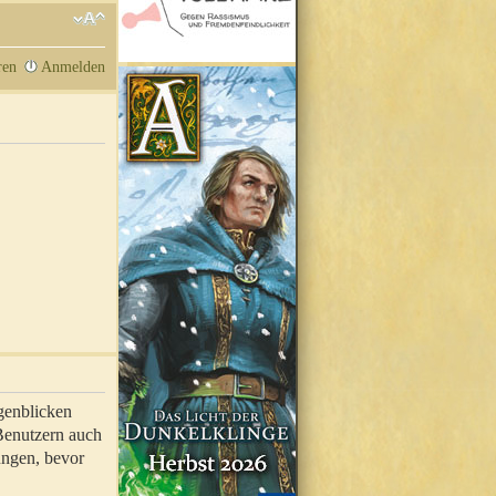
ren
Anmelden
genblicken
 Benutzern auch
ungen, bevor