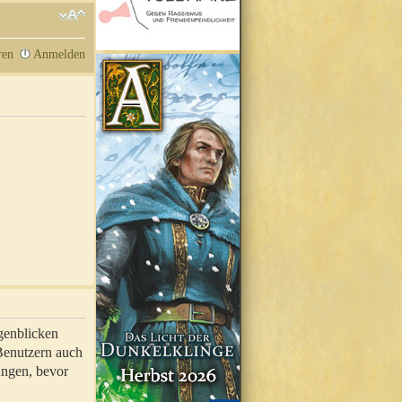
ren
Anmelden
genblicken
 Benutzern auch
ungen, bevor