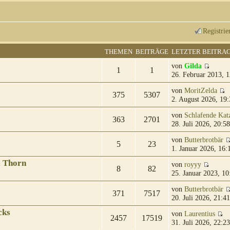
Registrie
THEMEN
BEITRÄGE
LETZTER BEITRA
von
Gilda
1
1
26. Februar 2013, 1
von
MoritZelda
375
5307
2. August 2026, 19:
von
Schlafende Kat
363
2701
28. Juli 2026, 20:58
von
Butterbrotbär
5
23
1. Januar 2026, 16:
& Thorn
von
royyy
8
82
25. Januar 2023, 10
von
Butterbrotbär
371
7517
20. Juli 2026, 21:41
cks
von
Laurentius
2457
17519
31. Juli 2026, 22:23