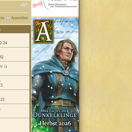
ren
Anmelden
G
2:24
32
ze
15
:21