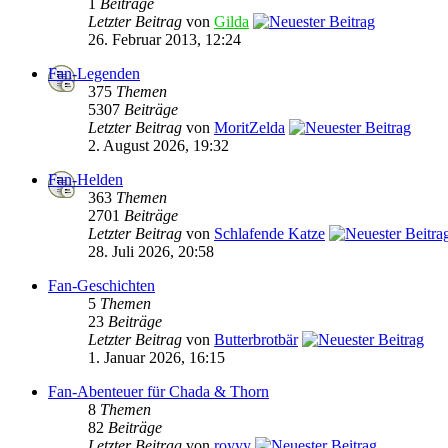
1
Beiträge
Letzter Beitrag
von
Gilda
26. Februar 2013, 12:24
Fan-Legenden
375
Themen
5307
Beiträge
Letzter Beitrag
von
MoritZelda
2. August 2026, 19:32
Fan-Helden
363
Themen
2701
Beiträge
Letzter Beitrag
von
Schlafende Katze
28. Juli 2026, 20:58
Fan-Geschichten
5
Themen
23
Beiträge
Letzter Beitrag
von
Butterbrotbär
1. Januar 2026, 16:15
Fan-Abenteuer für Chada & Thorn
8
Themen
82
Beiträge
Letzter Beitrag
von
royyy