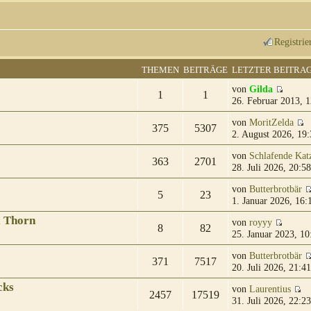
Registrie
THEMEN
BEITRÄGE
LETZTER BEITRA
von
Gilda
1
1
26. Februar 2013, 1
von
MoritZelda
375
5307
2. August 2026, 19:
von
Schlafende Kat
363
2701
28. Juli 2026, 20:58
von
Butterbrotbär
5
23
1. Januar 2026, 16:
& Thorn
von
royyy
8
82
25. Januar 2023, 10
von
Butterbrotbär
371
7517
20. Juli 2026, 21:41
cks
von
Laurentius
2457
17519
31. Juli 2026, 22:23