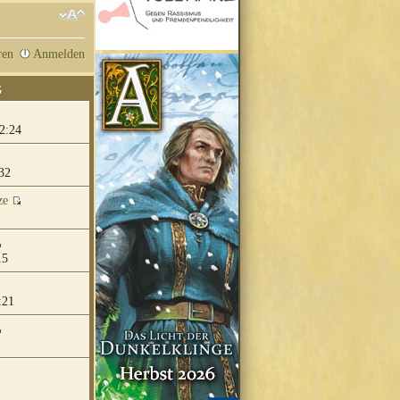
ren
Anmelden
G
2:24
32
ze
15
:21