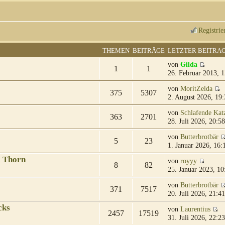
Registrie
THEMEN
BEITRÄGE
LETZTER BEITRA
von
Gilda
1
1
26. Februar 2013, 1
von
MoritZelda
375
5307
2. August 2026, 19:
von
Schlafende Kat
363
2701
28. Juli 2026, 20:58
von
Butterbrotbär
5
23
1. Januar 2026, 16:
& Thorn
von
royyy
8
82
25. Januar 2023, 10
von
Butterbrotbär
371
7517
20. Juli 2026, 21:41
cks
von
Laurentius
2457
17519
31. Juli 2026, 22:23