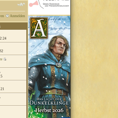
ren
Anmelden
G
2:24
32
ze
15
:21