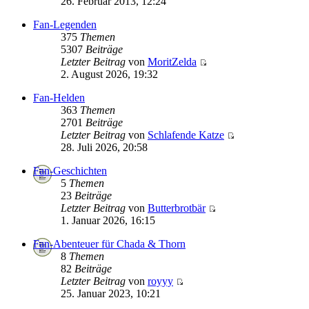
26. Februar 2013, 12:24
Fan-Legenden
375
Themen
5307
Beiträge
Letzter Beitrag
von
MoritZelda
2. August 2026, 19:32
Fan-Helden
363
Themen
2701
Beiträge
Letzter Beitrag
von
Schlafende Katze
28. Juli 2026, 20:58
Fan-Geschichten
5
Themen
23
Beiträge
Letzter Beitrag
von
Butterbrotbär
1. Januar 2026, 16:15
Fan-Abenteuer für Chada & Thorn
8
Themen
82
Beiträge
Letzter Beitrag
von
royyy
25. Januar 2023, 10:21