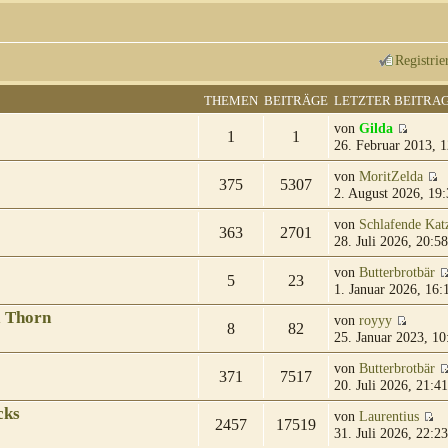
Registrie
THEMEN
BEITRÄGE
LETZTER BEITRA
von
Gilda
1
1
26. Februar 2013, 1
von
MoritZelda
375
5307
2. August 2026, 19:
von
Schlafende Kat
363
2701
28. Juli 2026, 20:58
von
Butterbrotbär
5
23
1. Januar 2026, 16:
& Thorn
von
royyy
8
82
25. Januar 2023, 10
von
Butterbrotbär
371
7517
20. Juli 2026, 21:41
cks
von
Laurentius
2457
17519
31. Juli 2026, 22:23