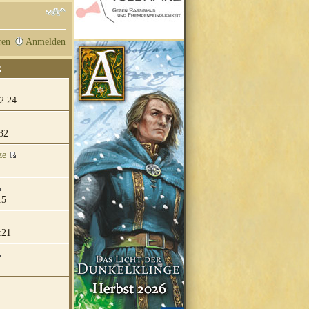
ren
Anmelden
G
2:24
32
ze
15
:21