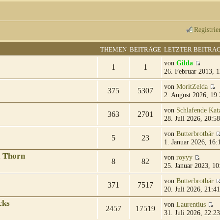
Registrie
THEMEN
BEITRÄGE
LETZTER BEITRA
von
Gilda
1
1
26. Februar 2013, 1
von
MoritZelda
375
5307
2. August 2026, 19:
von
Schlafende Kat
363
2701
28. Juli 2026, 20:58
von
Butterbrotbär
5
23
1. Januar 2026, 16:
& Thorn
von
royyy
8
82
25. Januar 2023, 10
von
Butterbrotbär
371
7517
20. Juli 2026, 21:41
cks
von
Laurentius
2457
17519
31. Juli 2026, 22:23