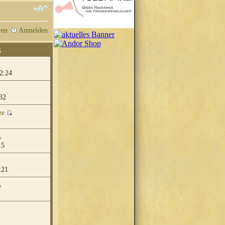
ren
Anmelden
G
2:24
32
ze
15
:21