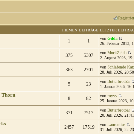
Registrie
THEMEN
BEITRÄGE
LETZTER BEITRA
von
Gilda
1
1
26. Februar 2013, 1
von
MoritZelda
375
5307
2. August 2026, 19:
von
Schlafende Kat
363
2701
28. Juli 2026, 20:58
von
Butterbrotbär
5
23
1. Januar 2026, 16:
& Thorn
von
royyy
8
82
25. Januar 2023, 10
von
Butterbrotbär
371
7517
20. Juli 2026, 21:41
cks
von
Laurentius
2457
17519
31. Juli 2026, 22:23