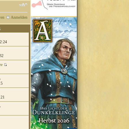
ren
Anmelden
G
2:24
32
ze
15
:21