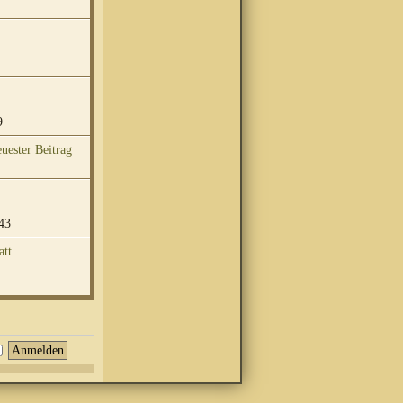
9
43
att