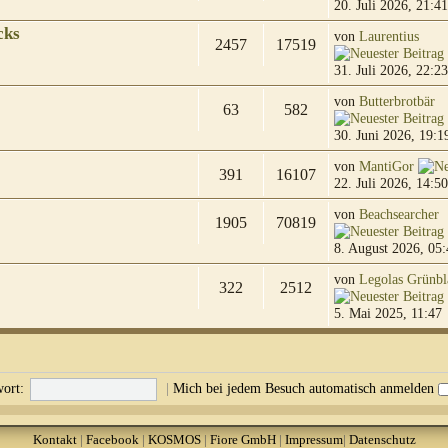
20. Juli 2026, 21:41
cks
von
Laurentius
2457
17519
31. Juli 2026, 22:23
von
Butterbrotbär
63
582
30. Juni 2026, 19:1
von
MantiGor
391
16107
22. Juli 2026, 14:50
von
Beachsearcher
1905
70819
8. August 2026, 05:
von
Legolas Grünbl
322
2512
5. Mai 2025, 11:47
ort:
|
Mich bei jedem Besuch automatisch anmelden
Kontakt
|
Facebook
|
KOSMOS
|
Fiore GmbH
|
Impressum
|
Datenschutz