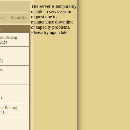
ren
Anmelden
G
2:24
32
ze
15
:21