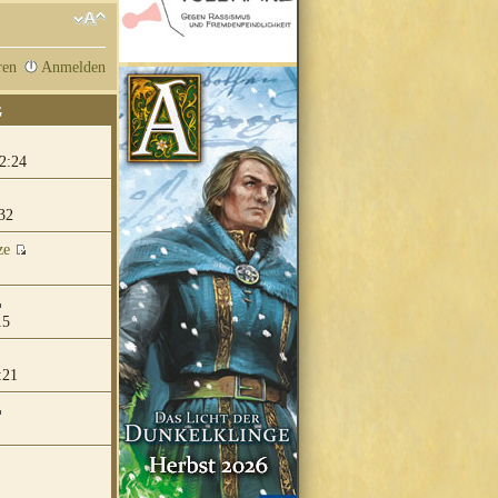
ren
Anmelden
G
2:24
32
ze
15
:21