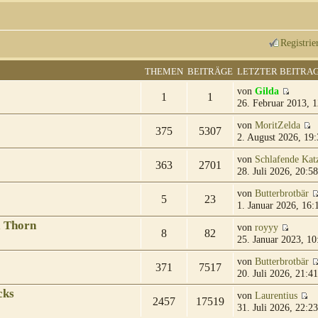
Registrie
THEMEN
BEITRÄGE
LETZTER BEITRA
von
Gilda
1
1
26. Februar 2013, 1
von
MoritZelda
375
5307
2. August 2026, 19:
von
Schlafende Kat
363
2701
28. Juli 2026, 20:58
von
Butterbrotbär
5
23
1. Januar 2026, 16:
& Thorn
von
royyy
8
82
25. Januar 2023, 10
von
Butterbrotbär
371
7517
20. Juli 2026, 21:41
cks
von
Laurentius
2457
17519
31. Juli 2026, 22:23