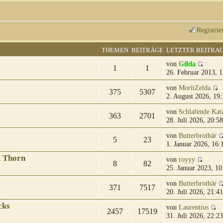
Registrie
THEMEN
BEITRÄGE
LETZTER BEITRA
von
Gilda
1
1
26. Februar 2013, 1
von
MoritZelda
375
5307
2. August 2026, 19:
von
Schlafende Kat
363
2701
28. Juli 2026, 20:58
von
Butterbrotbär
5
23
1. Januar 2026, 16:
& Thorn
von
royyy
8
82
25. Januar 2023, 10
von
Butterbrotbär
371
7517
20. Juli 2026, 21:41
cks
von
Laurentius
2457
17519
31. Juli 2026, 22:23