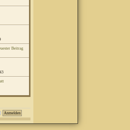
9
43
att