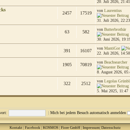
20. Juli 2026, 21:41
cks
von
Laurentius
2457
17519
31. Juli 2026, 22:23
von
Butterbrotbär
63
582
30. Juni 2026, 19:1
von
MantiGor
391
16107
22. Juli 2026, 14:50
von
Beachsearcher
1905
70819
8. August 2026, 05:
von
Legolas Grünbl
322
2512
5. Mai 2025, 11:47
ort:
|
Mich bei jedem Besuch automatisch anmelden
Kontakt
|
Facebook
|
KOSMOS
|
Fiore GmbH
|
Impressum
|
Datenschutz