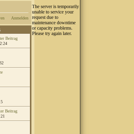
ren
Anmelden
G
2:24
32
ze
15
:21