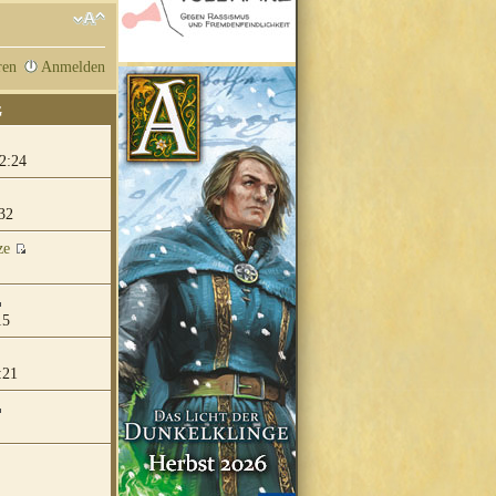
ren
Anmelden
G
2:24
32
ze
15
:21