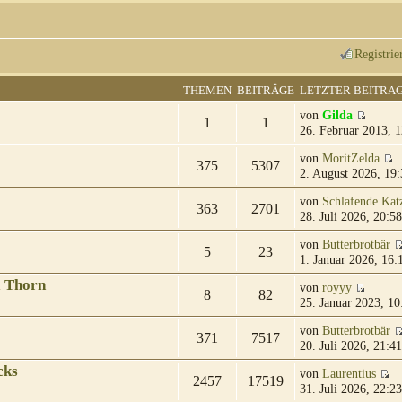
Registrie
THEMEN
BEITRÄGE
LETZTER BEITRA
von
Gilda
1
1
26. Februar 2013, 1
von
MoritZelda
375
5307
2. August 2026, 19:
von
Schlafende Kat
363
2701
28. Juli 2026, 20:58
von
Butterbrotbär
5
23
1. Januar 2026, 16:
& Thorn
von
royyy
8
82
25. Januar 2023, 10
von
Butterbrotbär
371
7517
20. Juli 2026, 21:41
cks
von
Laurentius
2457
17519
31. Juli 2026, 22:23