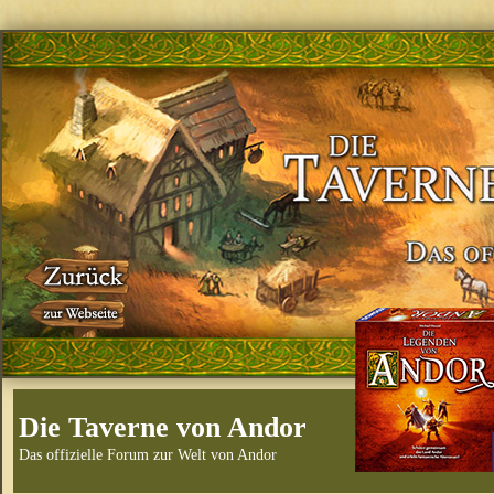
Die Taverne von Andor
Das offizielle Forum zur Welt von Andor