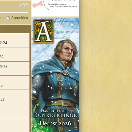
ren
Anmelden
G
2:24
32
ze
15
:21