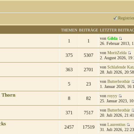
Registrie
THEMEN
BEITRÄGE
LETZTER BEITRA
von
Gilda
1
1
26. Februar 2013, 1
von
MoritZelda
375
5307
2. August 2026, 19:
von
Schlafende Kat
363
2701
28. Juli 2026, 20:58
von
Butterbrotbär
5
23
1. Januar 2026, 16:
& Thorn
von
royyy
8
82
25. Januar 2023, 10
von
Butterbrotbär
371
7517
20. Juli 2026, 21:41
cks
von
Laurentius
2457
17519
31. Juli 2026, 22:23