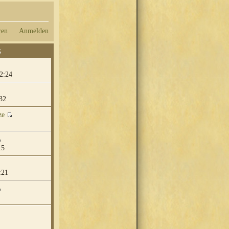
ren
Anmelden
G
2:24
32
ze
15
:21