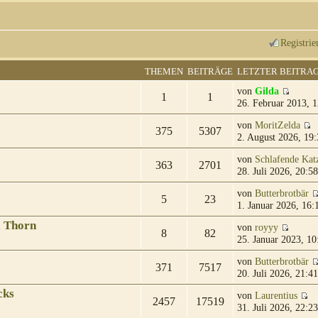
Registrie
THEMEN
BEITRÄGE
LETZTER BEITRA
von
Gilda
1
1
26. Februar 2013, 1
von
MoritZelda
375
5307
2. August 2026, 19:
von
Schlafende Kat
363
2701
28. Juli 2026, 20:58
von
Butterbrotbär
5
23
1. Januar 2026, 16:
& Thorn
von
royyy
8
82
25. Januar 2023, 10
von
Butterbrotbär
371
7517
20. Juli 2026, 21:41
cks
von
Laurentius
2457
17519
31. Juli 2026, 22:23