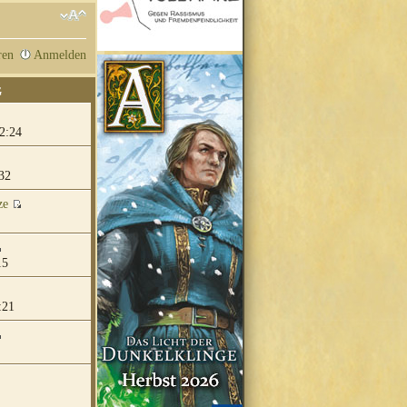
ren
Anmelden
G
2:24
32
ze
15
:21